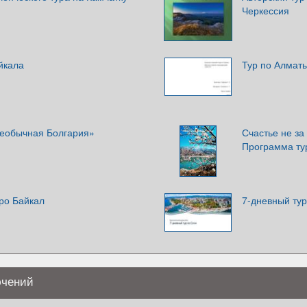
Черкессия
̆кала
Тур по Алмат
еобычная Болгария»
Счастье не за
Программа ту
ро Байкал
7-дневный тур
ючений