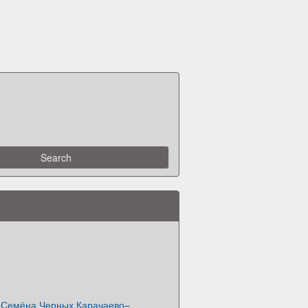
р Семёна Черных Карачаево–