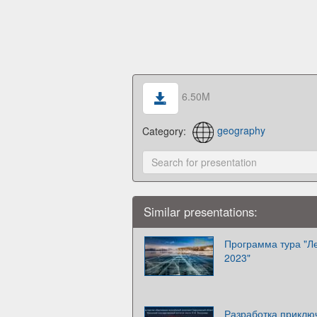
6.50M
Category:
geography
Similar presentations:
Программа тура "Л
2023"
Разработка приключ