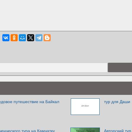
едовое путешествие на Байкал
тур для Даши
енческого тура на Камчатку
Авторский ту