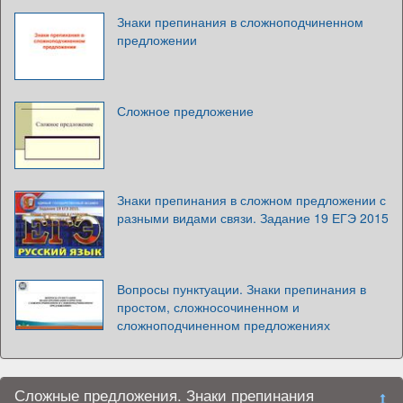
Знаки препинания в сложноподчиненном
предложении
Сложное предложение
Знаки препинания в сложном предложении с
разными видами связи. Задание 19 ЕГЭ 2015
Вопросы пунктуации. Знаки препинания в
простом, сложносочиненном и
сложноподчиненном предложениях
Сложные предложения. Знаки препинания