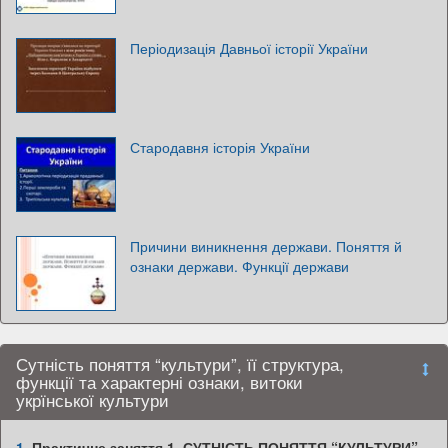
Періодизація Давньої історії України
Стародавня історія України
Причини виникнення держави. Поняття й
ознаки держави. Функції держави
Сутність поняття “культури”, її структура,
функції та характерні ознаки, витоки
укрїнської культури
1.
Практичне заняття 1. СУТНІСТЬ ПОНЯТТЯ “КУЛЬТУРИ”,