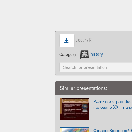
783.77K
Category:
history
Similar presentations:
Развитие стран Вос
половине XX – нача
Страны Восточной 