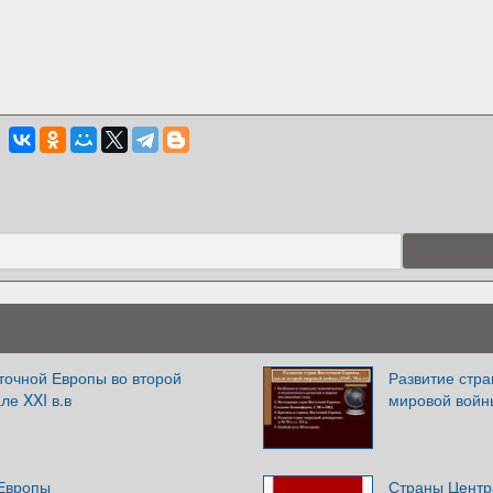
точной Европы во второй
Развитие стра
ле XXI в.в
мировой войны
Европы
Страны Центр