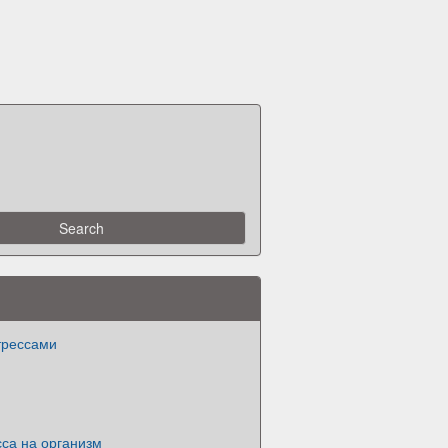
трессами
са на организм