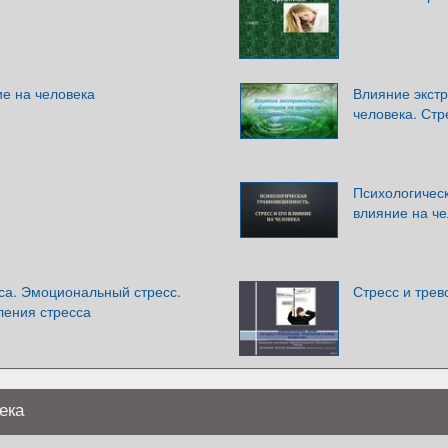
ие на человека
Влияние экст
человека. Стр
Психологическ
влияние на ч
са. Эмоциональный стресс.
Стресс и трев
ления стресса
ека