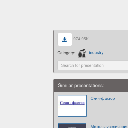
974.95K
Category:
industry
Similar presentations:
Скин-фактор
Методы увеличения