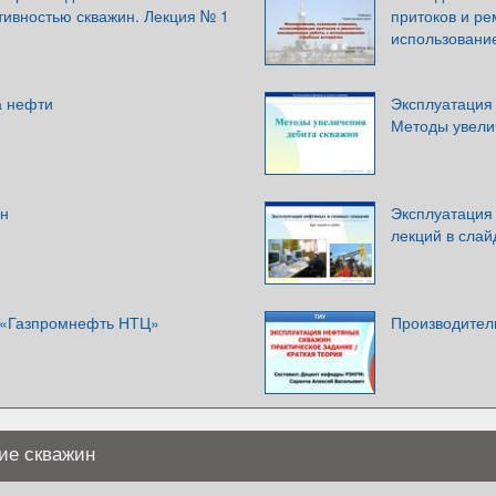
тивностью скважин. Лекция № 1
притоков и р
использовани
а нефти
Эксплуатация 
Методы увели
ин
Эксплуатация 
лекций в слай
 «Газпромнефть НТЦ»
Производител
ие скважин