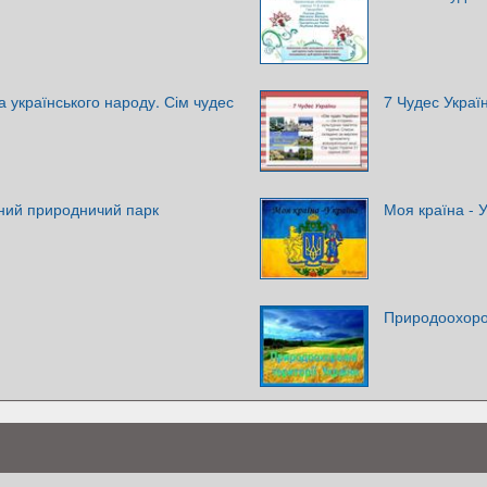
 українського народу. Сім чудес
7 Чудес Украї
ний природничий парк
Моя країна - 
Природоохорон