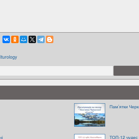
lturology
Пам’ятки Черк
ні
ТОП-12 чудес