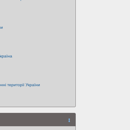
ни
Україна
ні території України