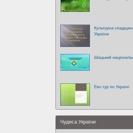
Культурна спадщина
України
Шацький національ
Еко-тур по Україні
Чудеса України