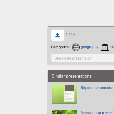
5.90M
Categories:
geography
cu
Similar presentations:
Відпочинок весною
Заповідники в Украї