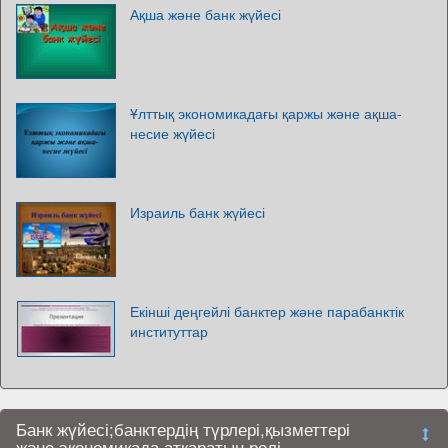
Ақша және банк жүйесі
Ұлттық экономикадағы қаржы және ақша-
несие жүйесі
Израиль банк жүйесі
Екінші деңгейлі банктер және парабанктік
институттар
Банк жүйесі;банктердің түрлері,қызметтері
және экономикада атқаратын рөлі