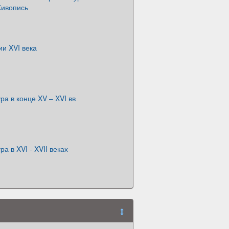
Живопись
ии XVI века
ра в конце XV – XVI вв
ра в XVI - XVII веках