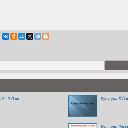
IV - XVI вв
Культура XVI 
Культура Росси