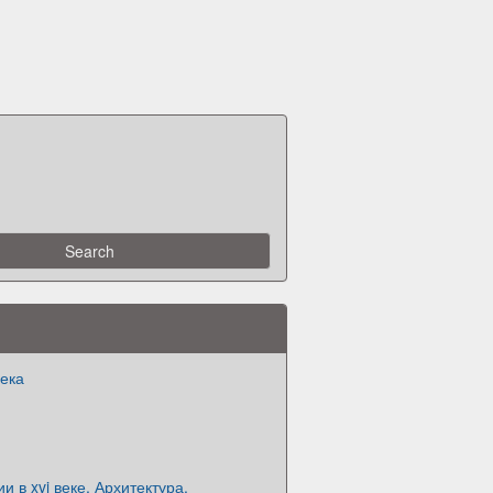
века
и в xvi веке. Архитектура.