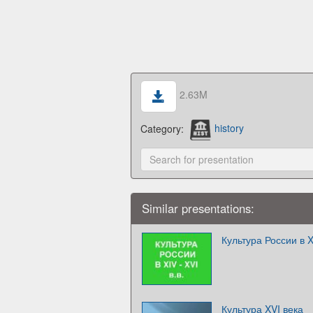
2.63M
Category:
history
Similar presentations:
Культура России в X
Культура XVI века