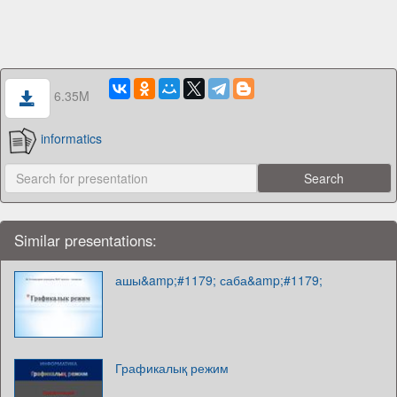
6.35M
informatics
Similar presentations:
ашы&amp;#1179; саба&amp;#1179;
Графикалық режим