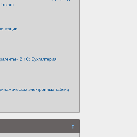
 i-eхam
зентации
рагенты» В 1С: Бухгалтерия
динамических электронных таблиц