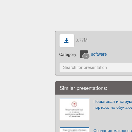
3.77M
Category:
software
Similar presentations:
Пошаговая инструк
портфолио обучаю
Создание макросо