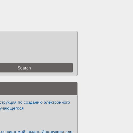
струкция по созданию электронного
бучающегося
ься системой i-exam. Инструкция для