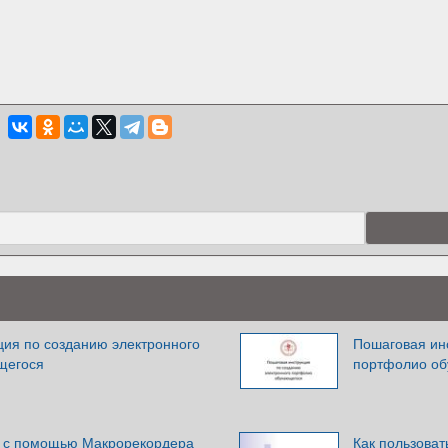
ция по созданию электронного
Пошаговая ин
щегося
портфолио о
в с помощью Макрорекордера
Как пользоват