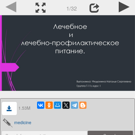
1/32
1.53M
medicine