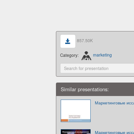
857.50K
Category:
marketing
Similar presentations:
Маркетинговые исс
Маркетинговые исс