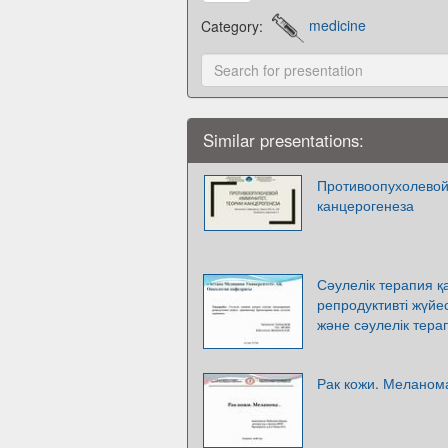
Category:
medicine
Similar presentations:
Противоопухолевой
канцерогенеза
Сәулелік терапия қа
репродуктивті жүйе
және сәулелік тера
Рак кожи. Меланом