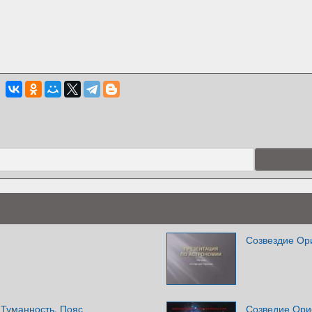
Созвездие Ор
 Туманность. Пояс
Созведие Орио