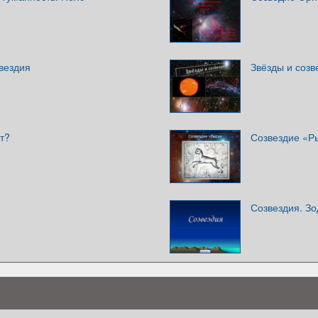
вездия
Звёзды и созв
т?
Созвездие «Р
Созвездия. З