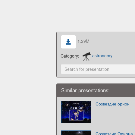
1.29M
Category:
astronomy
Similar presentations:
Созвездие орион
Созвездие Ориона.