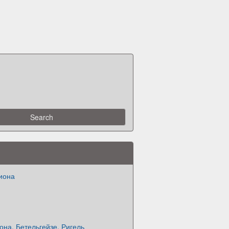
иона
на. Бетельгейзе, Ригель