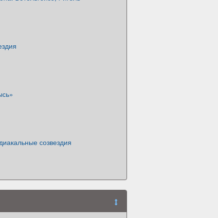
ездия
ысь»
одиакальные созвездия