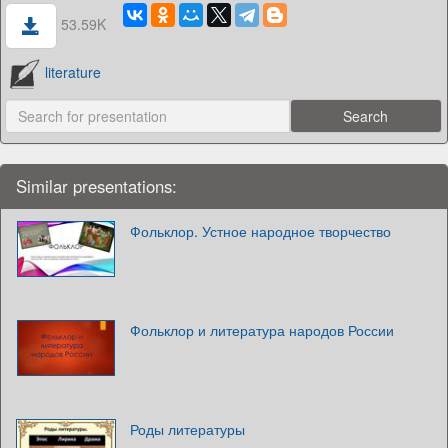
53.59K
literature
Similar presentations:
Фольклор. Устное народное творчество
Фольклор и литература народов России
Роды литературы