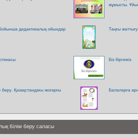
жұмысты. Ұйы
бойынша дидактикалық ойындар
Таңғы жаттығу
тотекасы
Біз біргеміз
м беру. Қазақстандағы жоғарғы
Балаларға арн
лық білім беру саласы