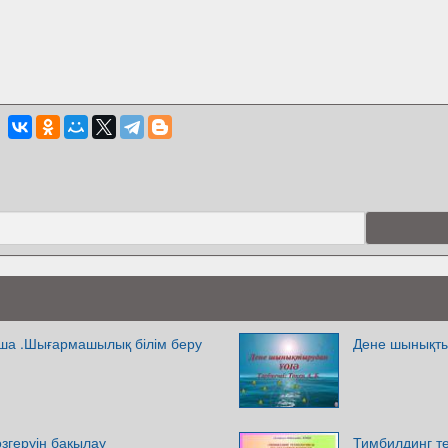
ша .Шығармашылық білім беру
Дене шынықт
өзгеруін бақылау
Тимбилдинг те