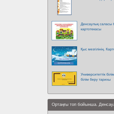
Денсаулық саласы 
картотекасы
Қыс мезгілінің. Кар
Университеттік білі
білім беру тарихы
Ортаңғы топ бойынша. Денсау