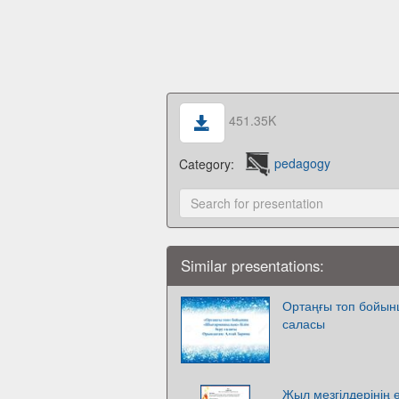
451.35K
Category:
pedagogy
Similar presentations:
Ортаңғы топ бойын
саласы
Жыл мезгілдерінің 