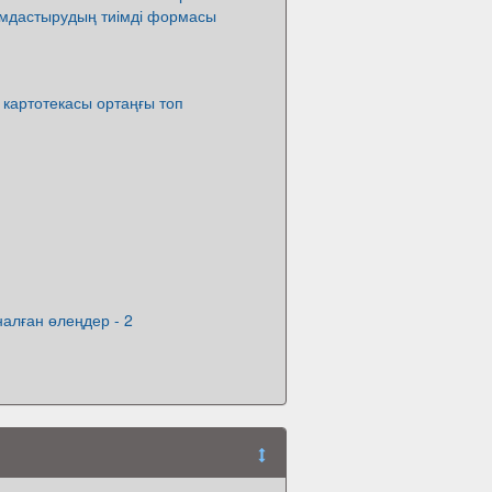
мдастырудың тиімді формасы
 картотекасы ортаңғы топ
алған өлеңдер - 2