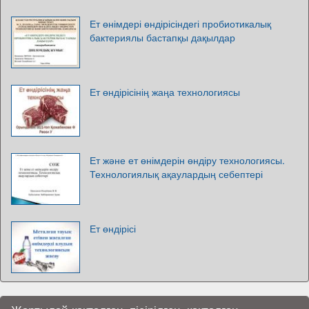
Ет өнімдері өндірісіндегі пробиотикалық
бактериялы бастапқы дақылдар
Ет өндірісінің жаңа технологиясы
Ет және ет өнімдерін өндіру технологиясы.
Технологиялық ақаулардың себептері
Ет өндірісі