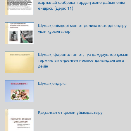
жартылай фабрикаттардың және дайын өнім
өндірісі. (Дәріс 11)
Шұжық өнімдері мен ет деликатестерді өндіру
үшін құрылғылар
Шұжық–фаршталған ет, тұз дәмдеуштер қосып
термиялық өңделген немесе дайындалғанға
дейін
Шұжық өндірісі
Қақталған ет цехын ұйымдастыру