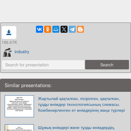
186.67K
industry
Similar presentations:
Жартылай қақталған, пісірілген, қақталған,
тұзды өнімдер технологиясының схемасы.
Комбинирленген ет өнімдерінің жаңа түрлері
Шұжық өнімдері және тұзды өнімдердің,