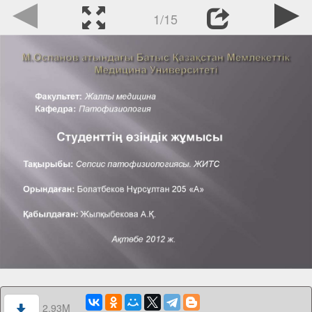
1/15
2.93M