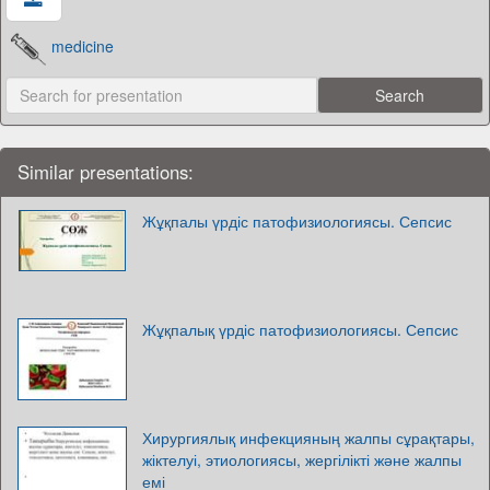
medicine
Similar presentations:
Жұқпалы үрдіс патофизиологиясы. Сепсис
Жұқпалық үрдіс патофизиологиясы. Сепсис
Хирургиялық инфекцияның жалпы сұрақтары,
жіктелуі, этиологиясы, жергілікті және жалпы
емі