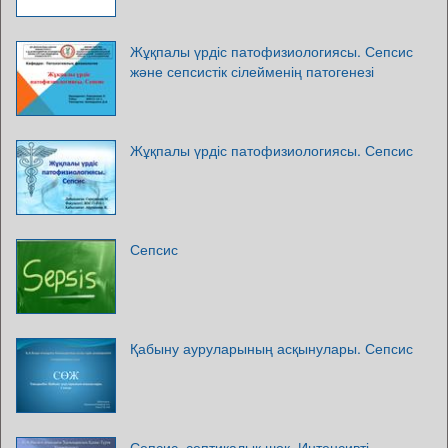
Жұқпалы үрдіс патофизиологиясы. Сепсис
және сепсистік сілейменің патогенезі
Жұқпалы үрдіс патофизиологиясы. Сепсис
Сепсис
Қабыну ауруларының асқынулары. Сепсис
Сепсис, септикалық шок. Интенсивті