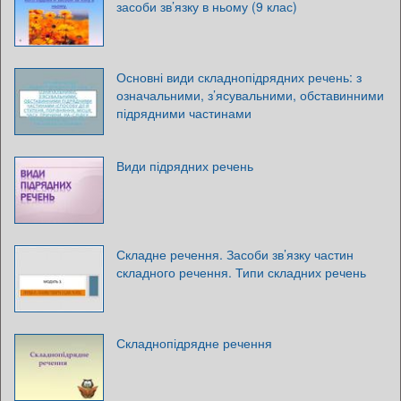
засоби зв’язку в ньому (9 клас)
Основні види складнопідрядних речень: з
означальними, з’ясувальними, обставинними
підрядними частинами
Види підрядних речень
Складне речення. Засоби зв’язку частин
складного речення. Типи складних речень
Складнопідрядне речення