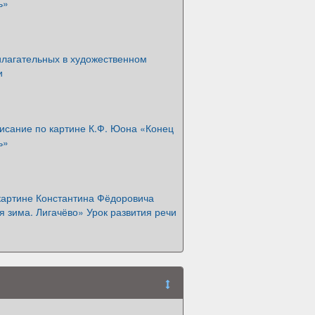
ь»
илагательных в художественном
и
исание по картине К.Ф. Юона «Конец
ь»
картине Константина Фёдоровича
 зима. Лигачёво» Урок развития речи