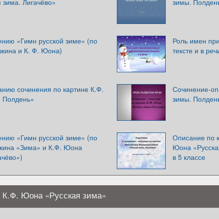
 зима. Лигачёво»
зимы. Полден
ению «Гимн русской зиме» (по
Роль имен пр
кина и К. Ф. Юона)
тексте и в реч
анию сочинения по картине К.Ф.
Сочинение-оп
. Полдень»
зимы. Полден
ению «Гимн русской зиме» (по
Описание по 
кина «Зима» и К.Ф. Юона
Юона «Русская
ачёво»)
в 5 классе
 К.Ф. Юона «Русская зима»