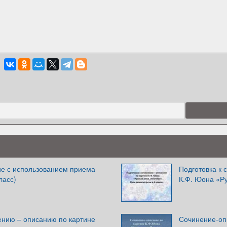
е с использованием приема
Подготовка к 
ласс)
К.Ф. Юона «Ру
ению – описанию по картине
Сочинение-оп