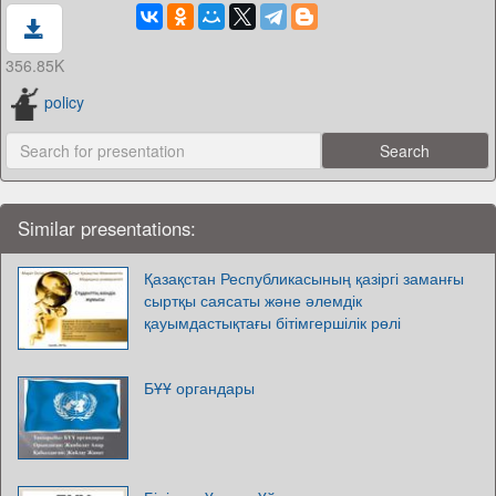
356.85K
policy
Similar presentations:
Қазақстан Республикасының қазіргі заманғы
сыртқы саясаты және әлемдік
қауымдастықтағы бітімгершілік рөлі
БҰҰ органдары