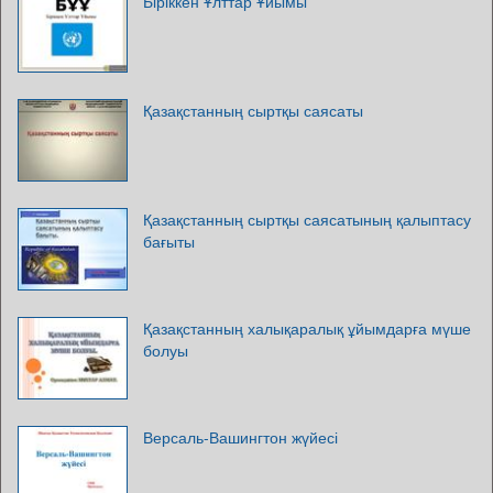
Біріккен Ұлттар Ұйымы
Қазақстанның сыртқы саясаты
Қазақстанның сыртқы саясатының қалыптасу
бағыты
Қазақстанның халықаралық ұйымдарға мүше
болуы
Версаль-Вашингтон жүйесі