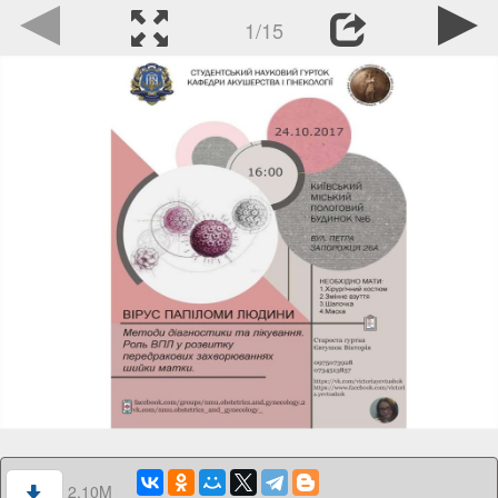
1/15
2.10M