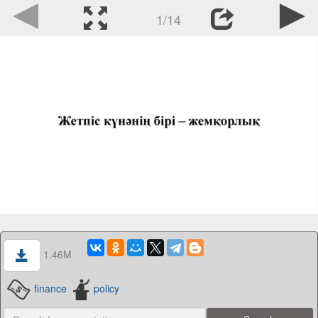
1/14
1.46M
finance
policy