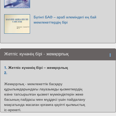
Бүгінгі БАӘ – араб әлеміндегі ең бай
мемлекеттердің бірі
Жетпіс күнәнің бірі - жемқорлық
1.
Жетпіс күнәнің бірі – жемқорлық
2.
Жемқорлық - мемлекеттік басқару
құрылымдарындағы лауазымды қызметкердің
өзіне тапсырылған қызмет мүмкіндіктерін жеке
басының пайдасы мен мүддесі үшін пайдалану
мақсатында жасаған қоғамға қауіпті қылмыстық
іс-әрекеті.
3.