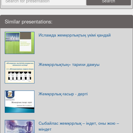
Similar presentations:
Исламда жемқорлықтың үкімі қандай
Жемқорлықтың» тарихи дамуы
Жемқорлық ғасыр - дерті
Сыбайлас жемқорлық – індет, оны жою –
міндет