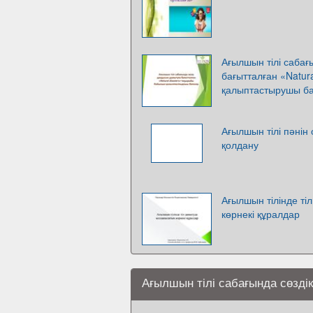
Ағылшын тілі сабағ
бағытталған «Natur
қалыптастырушы ба
Ағылшын тілі пәнін
қолдану
Ағылшын тілінде т
көрнекі құралдар
Ағылшын тілі сабағында сөздік