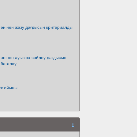
пәнінен жазу дағдысын критериалды
пәнінен ауызша сөйлеу дағдысын
 бағалау
ек ойыны