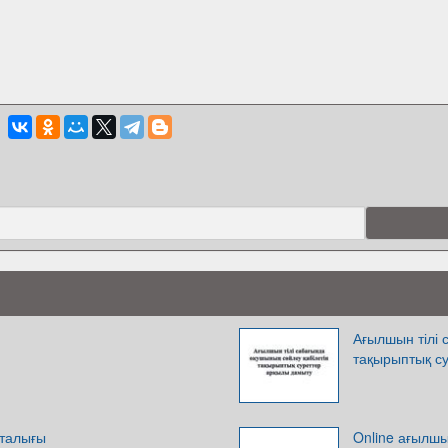
Ағылшын тілі 
тақырыптық с
рталығы
Online ағылшын