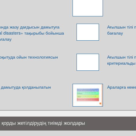
ында жазу дағдысын дамытуға
Ағылшын тілі 
al disasters» тақырыбы бойынша
бағалау
ғалау
 оқытуда ойын технологиясын
Ағылшын тілі 
критериальды
іл дамытуда қолданылатын
Араларға көм
 қорды жетілдірудің тиімді жолдары