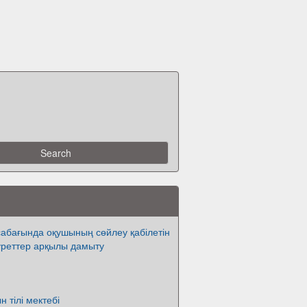
сабағында оқушының сөйлеу қабілетін
уреттер арқылы дамыту
 тілі мектебі