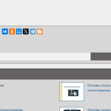
пии
Основы психол
психотерапии 
 психотерапии
Основы психо