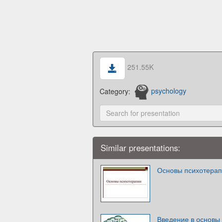
251.55K
Category:
psychology
Similar presentations:
Основы психотера
Введение в основы