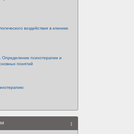
огического воздействия в клинике
. Определение психотерапии и
сновных понятий
сихотерапию
ии