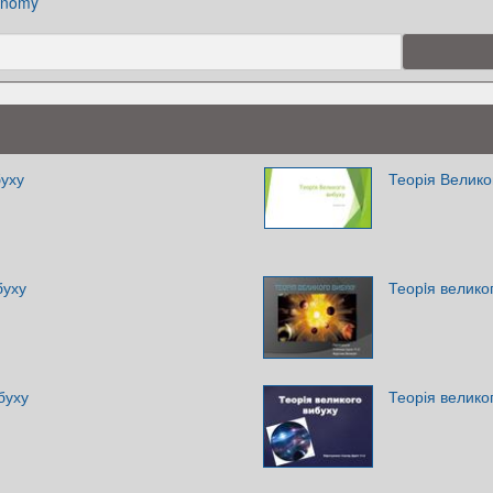
onomy
буху
Теорія Велико
буху
Теорiя велико
буху
Теорія велико