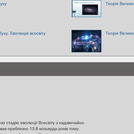
буху
Теорія Велико
буху. Еволюція всесвіту
Теорія Велико
нню стадію еволюції Всесвіту з надзвичайно
ував приблизно 13,8 мільярда років тому.