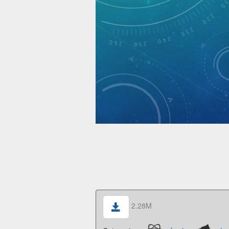
2.28M