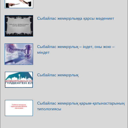
Сыбайлас жемқорлыққа қарсы мәдениет
Сыбайлас жемқорлық – індет, оны жою –
міндет
Сыбайлас жемқорлық
Сыбайлас жемқорлық қарым-қатынастарының
типологиясы