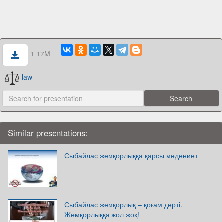
1.17M
law
Similar presentations:
Сыбайлас жемқорлыққа қарсы мәдениет
Сыбайлас жемқорлық – қоғам дерті.
Жемқорлыққа жол жоқ!