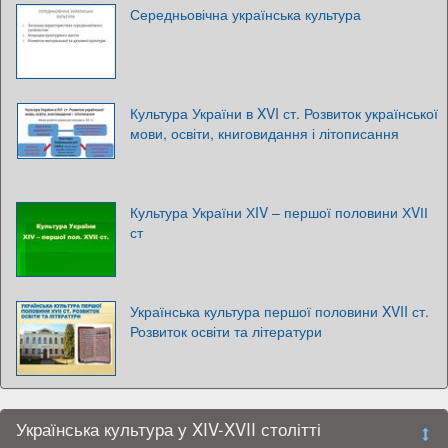
Середньовічна українська культура
Культура України в XVI ст. Розвиток української
мови, освіти, книговидання і літописання
Культура України ХIV – першої половини ХVІІ
ст
Українська культура першої половини XVII ст.
Розвиток освіти та літератури
Українська культура у XIV-XVII столітті