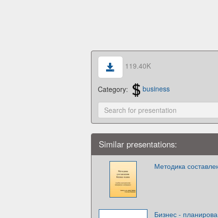
119.40K
Category:
business
Similar presentations:
Методика составле
Бизнес - планиров