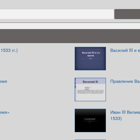
 1533 гг.)
Василий III и 
ремя
Правление Вас
ремя»
Иван III Велик
1533)