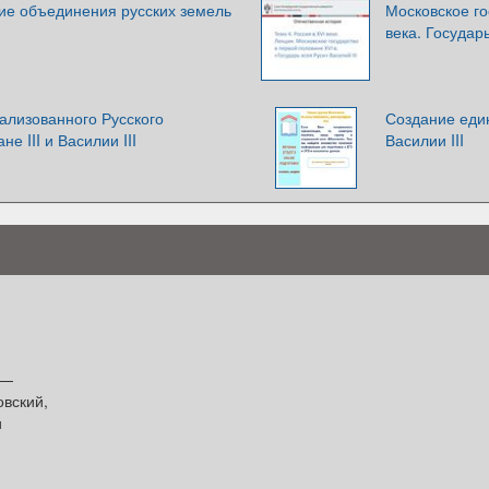
ние объединения русских земель
Московское го
века. Государь
ализованного Русского
Создание един
не III и Василии III
Василии III
 —
овский,
и