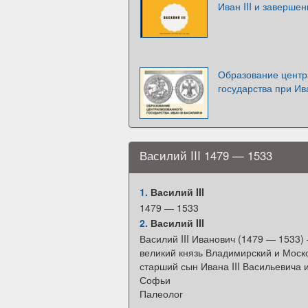
Иван III и заверше
Образование центр
государства при Ива
Василий III 1479 — 1533
1.
Василий III
1479 — 1533
2.
Василий III
Василий III Иванович (1479 — 1533)
великий князь Владимирский и Моск
старший сын Ивана III Васильевича 
Софьи
Палеолог
—