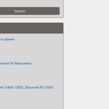
его время
илия III Ивановича
ий (1462-1505), Василий III (1505-