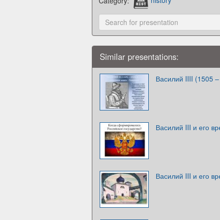
Category:
history
Similar presentations:
Василий IIII (1505 –
Василий III и его в
Василий III и его в