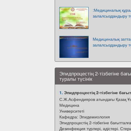
:Медициналық құра
залалсыздандыру тү
Медициналық затта
залалсыздандыру тү
Эпидпроцестің 2-тізбегіне бағ
туралы түсінік
1.
Эпидпроцестің 2-тізбегіне бағыт
С.Ж.Асфендияров атындағы Қазақ Ұ
Медицина
Университеті
Кафедра: Эпидемиология
Эпидпроцестің 2-тізбегіне бағытталғ
Дезинфекция түрлері, әдістері. Сте