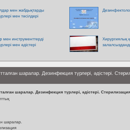
лдар мен жабдықтарды
Дезинфектоло
рлері мен тәсілдері
р мен инструменттерді
Хирургиялық 
рлері мен әдістері
залалсызданд
ытталған шаралар. Дезинфекция түрлері, әдістері. Стер
талған шаралар. Дезинфекция түрлері, әдістері. Стерилизация
лттық
ан шаралар.
рилизация