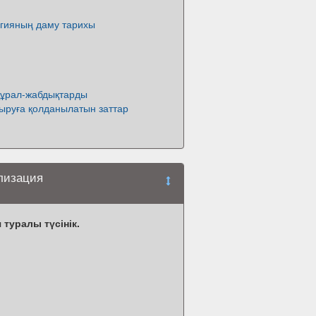
гияның даму тарихы
құрал-жабдықтарды
ыруға қолданылатын заттар
илизация
 туралы түсінік.