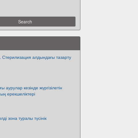
. Стерилизация алдындағы тазарту
ғы аурулар кезінде жүргізілетін
ың ерекшеліктері
лді зона туралы түсінік