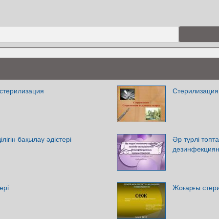
стерилизация
Стерилизация
лігін бақылау әдістері
Әр түрлі топта
дезинфекциян
ері
Жоғарғы стери