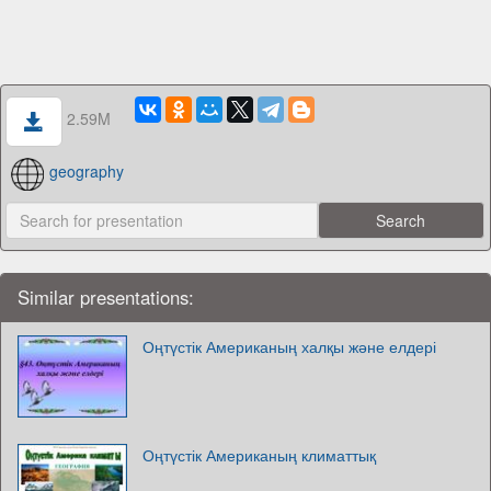
2.59M
geography
Similar presentations:
Оңтүстік Американың халқы және елдері
Оңтүстік Американың климаттық