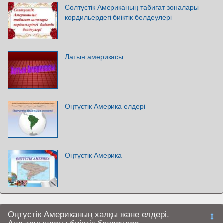
Солтүстік Американың табиғат зоналары
кордильердегі биіктік белдеулері
Латын америкасы
Оңтүстік Америка елдері
Оңтүстік Америка
Оңтүстік Американың халқы және елдері.
Анд тауындағы биіктік белдеулер