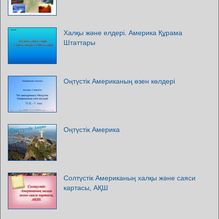
Халқы және елдері. Америка Құрама
Штаттары
Оңтүстік Американың өзен көлдері
Оңтүстік Америка
Солтүстік Американың халқы және саяси
картасы, АҚШ