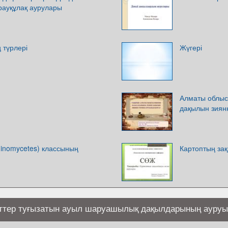
ауқұлақ аурулары
 түрлері
Жүгері
Алматы облысы
дақылын зиян
aginomycetes) классының
Картоптың за
иттер туғызатын ауыл шаруашылық дақылдарының ауруы