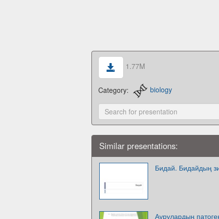
1.77M
Category:
biology
Similar presentations:
Бидай. Бидайдың зи
Аурулардың патоге