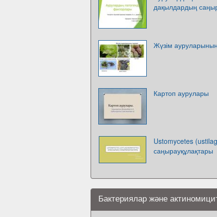
дақылдардың саңыр
Жүзім ауруларының
Картоп аурулары
Ustomycetes (ustil
саңырауқұлақтары
Бактериялар және актиномиц