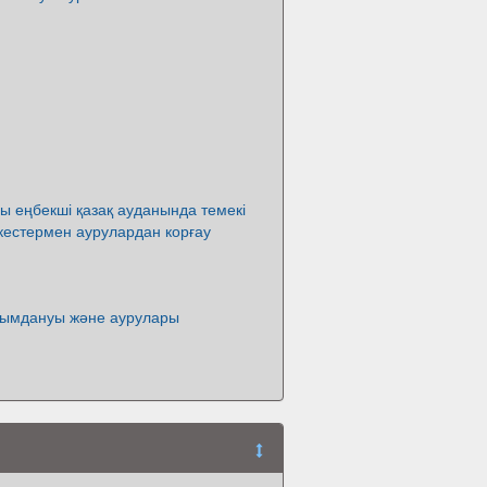
 еңбекші қазақ ауданында темекі
кестермен аурулардан корғау
қымдануы және аурулары