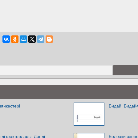
янкестері
Бидай. Бидайғ
нді факторлары. Дәнді
Болезни зерно