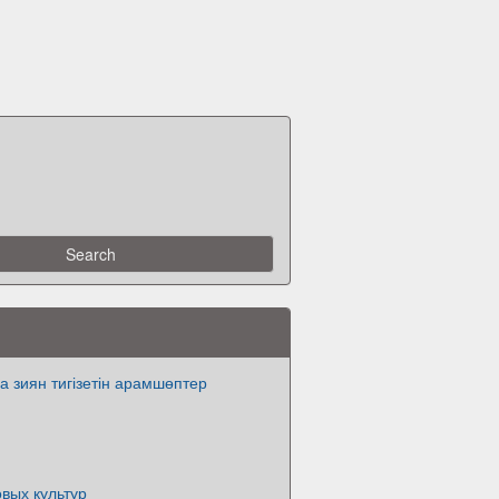
а зиян тигізетін арамшөптер
вых культур