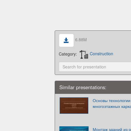
6.88M
Category:
Construction
Similar presentations:
Основы технологии
многоэтажных карк
Монтаж зданий из 