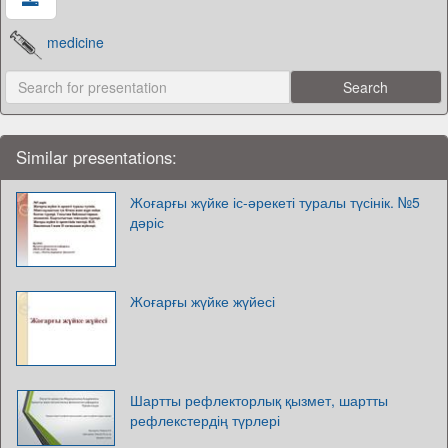
medicine
Similar presentations:
Жоғарғы жүйке іс-әрекеті туралы түсінік. №5
дәріс
Жоғарғы жүйке жүйесі
Шартты рефлекторлық қызмет, шартты
рефлекстердің түрлері