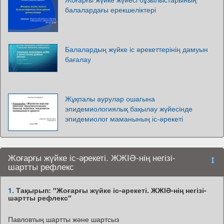
балалардағы ерекшеліктері
Балалардың жүйке іс әрекеттерінің дамуын
бағалау
Жұқпалы аурулар ошагына
эпидемиологиялық бақылау жүйесінде
эпидемиолог маманының іс-әрекеті
Жоғарғы жүйке іс-әрекеті. ЖЖІӘ-нің негізі-
шартты рефлекс
1.
Тақырып: ″Жоғарғы жүйке іс-әрекеті. ЖЖІӘ-нің негізі-
шартты рефлекс″
Павловтың шартты және шартсыз