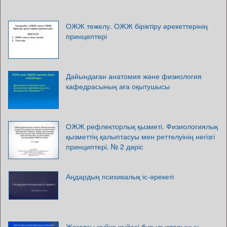
ОЖЖ тежелу. ОЖЖ біріктіру әрекеттерінің
принцептері
Дайындаған анатомия және физиология
кафедрасының аға оқытушысы
ОЖЖ рефлекторлық қызметі. Физиологиялық
қызметтің қалыптасуы мен реттелуінің негізгі
принциптері. № 2 дәріс
Аңдардың психикалық іс-әрекеті
Жоғарғы жүйке жүйесі бұзылыстарының