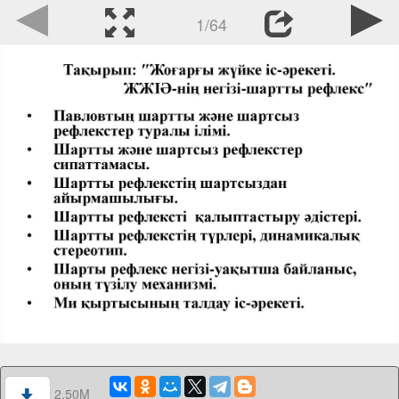
1/64
2.50M