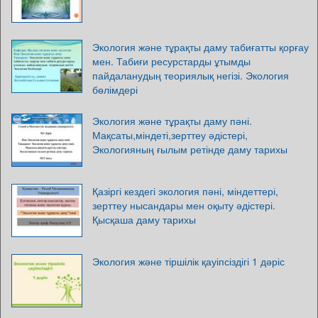
Экология және тұрақты даму табиғатты қорғау
мен. Табиғи ресурстарды ұтымды
пайдаланудың теориялық негізі. Экология
бөлімдері
Экология және тұрақты даму пәні.
Мақсаты,міндеті,зерттеу әдістері,
Экологияның ғылым ретінде даму тарихы
Қазіргі кездегі экология пәні, міндеттері,
зерттеу нысандары мен оқыту әдістері.
Қысқаша даму тарихы
Экология және тіршілік қауіпсіздігі 1 дәріс