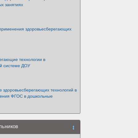
ых занятиях
 применения здоровьесберегающих
егающие технологии в
ой системе ДОУ
е здоровьесберегающих технологий в
дения ФГОС в дошкольные
льников