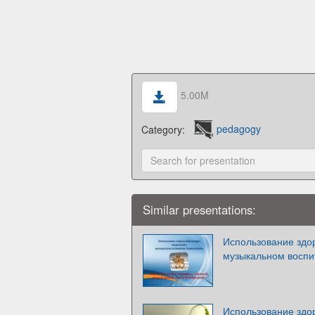
5.00M
Category:
pedagogy
Similar presentations:
Использование здо
музыкальном воспи
Использование зд