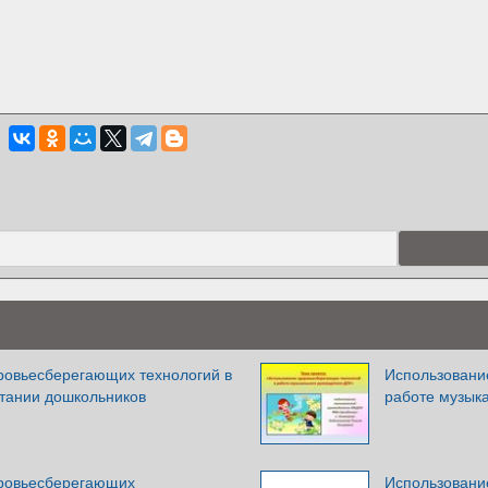
ровьесберегающих технологий в
Использовани
тании дошкольников
работе музык
оровьесберегающих
Использовани