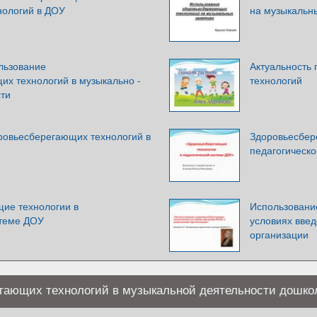
нологий в ДОУ
на музыкальн
льзование
Актуальность
их технологий в музыкально -
технологий
сти
ровьесберегающих технологий в
Здоровьесбер
педагогическ
ие технологии в
Использовани
стеме ДОУ
условиях вве
организации
гающих технологий в музыкальной деятельности дошко