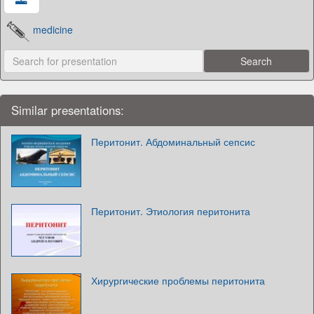
medicine
Similar presentations:
Перитонит. Абдоминальный сепсис
Перитонит. Этиология перитонита
Хирургические проблемы перитонита