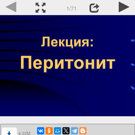
1/71
4.22M