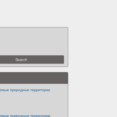
емые природные территории
емые природные территории