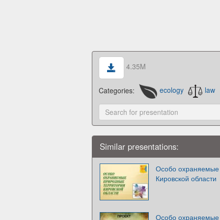
4.35M
Categories:
ecology
law
Similar presentations:
Особо охраняемые
Кировской области
Особо охраняемые