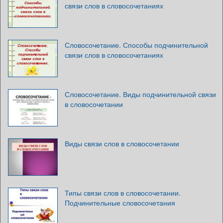
связи слов в словосочетаниях
Словосочетание. Способы подчинительной
связи слов в словосочетаниях
Словосочетание. Виды подчинительной связи
в словосочетании
Виды связи слов в словосочетании
Типы связи слов в словосочетании.
Подчинительные словосочетания