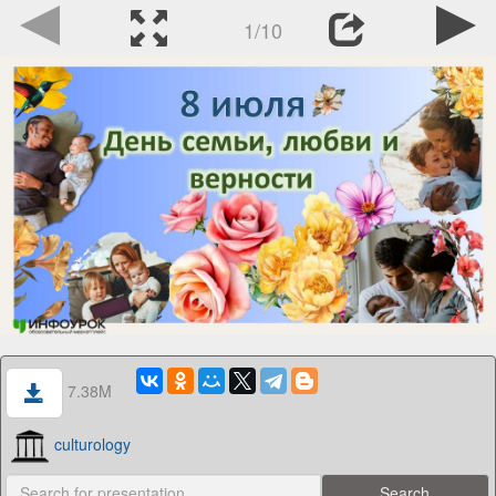
1/10
7.38M
culturology