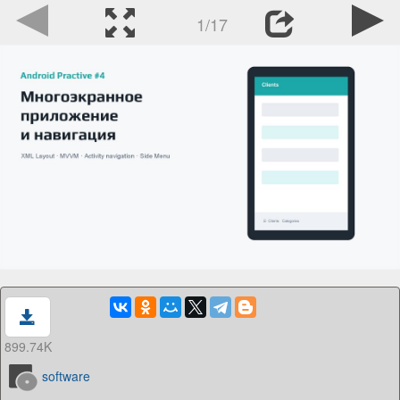
1/17
899.74K
software