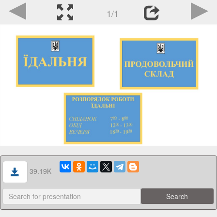
1/1
39.19K