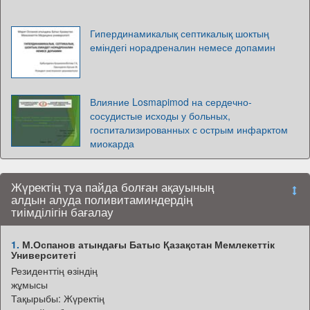
Гипердинамикалық септикалық шоктың
еміндегі норадреналин немесе допамин
Влияние Losmapimod на сердечно-
сосудистые исходы у больных,
госпитализированных с острым инфарктом
миокарда
Жүректің туа пайда болған ақауының
алдын алуда поливитаминдердің
тиімділігін бағалау
1.
М.Оспанов атындағы Батыс Қазақстан Мемлекеттік
Университеті
Резиденттің өзіндің
жұмысы
Тақырыбы: Жүректің