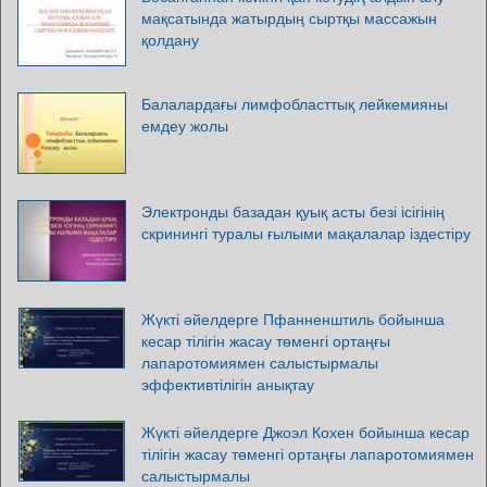
мақсатында жатырдың сыртқы массажын
қолдану
Балалардағы лимфобласттық лейкемияны
емдеу жолы
Электронды базадан қуық асты безі ісігінің
скринингі туралы ғылыми мақалалар іздестіру
Жүкті әйелдерге Пфанненштиль бойынша
кесар тілігін жасау төменгі ортаңғы
лапаротомиямен салыстырмалы
эффективтілігін анықтау
Жүкті әйелдерге Джоэл Кохен бойынша кесар
тілігін жасау төменгі ортаңғы лапаротомиямен
салыстырмалы