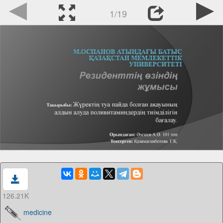
1/19
126.21K
medicine