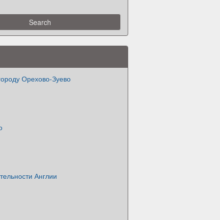
городу Орехово-Зуево
о
тельности Англии