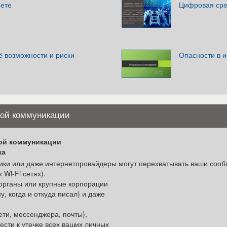
нете
Цифровая сре
ё возможности и риски
Опасности в и
вой коммуникации
ой коммуникации
ка
ки или даже интернетпровайдеры могут перехватывать ваши сооб
Wi-Fi сетях).
органы или крупные корпорации
у, когда и откуда писал) и даже
ети, мессенджера, почты),
ести к утечке всех ваших личных