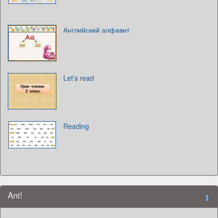
Английский алфавит
Let’s read
Reading
Ant!