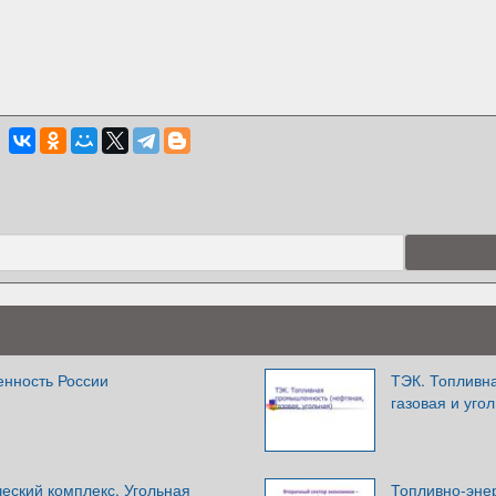
нность России
ТЭК. Топливн
газовая и уго
еский комплекс. Угольная
Топливно-энер