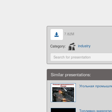
7.82M
Category:
industry
Similar presentations:
Угольная промышле
Топливно-энергетич