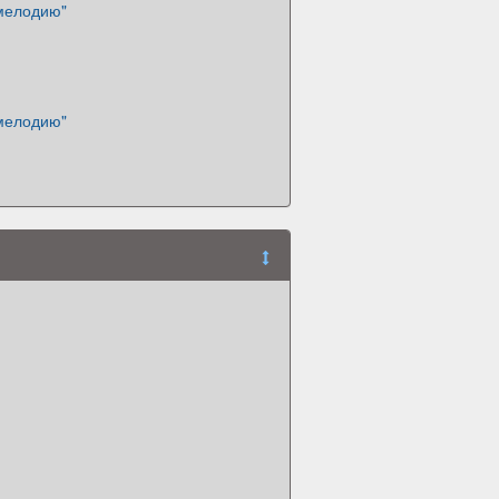
 мелодию"
 мелодию"