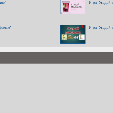
дию"
Игра "Угадай
тфильм"
Игра "Угадай