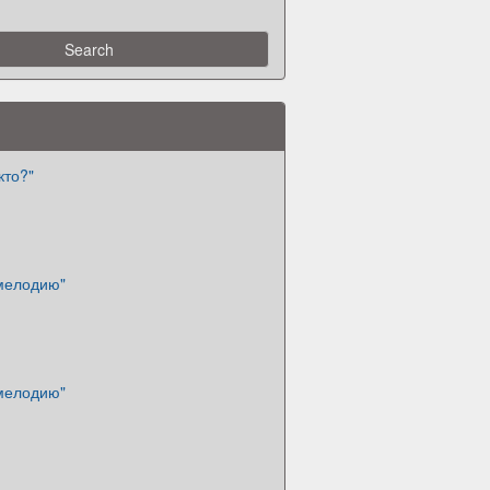
кто?"
 мелодию"
 мелодию"