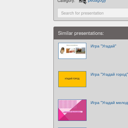
Category:
pedagogy
Similar presentations:
Игра "Угадай"
Игра "Угадай город"
Игра "Угадай мело